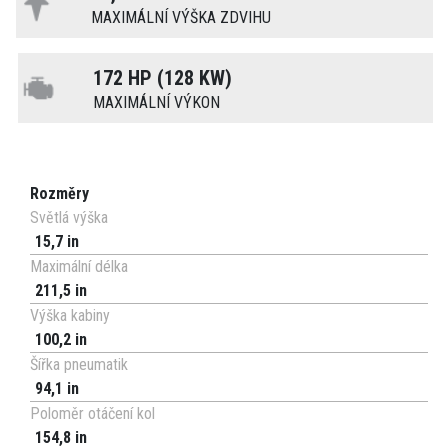
MAXIMÁLNÍ VÝŠKA ZDVIHU
172 HP (128 KW)
MAXIMÁLNÍ VÝKON
Rozměry
Světlá výška
15,7 in
Maximální délka
211,5 in
Výška kabiny
100,2 in
Šířka pneumatik
94,1 in
Poloměr otáčení kol
154,8 in