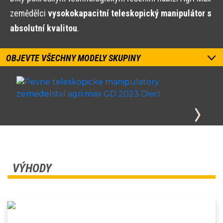
zemědělci
vysokokapacitní teleskopický manipulátor s
absolutní kvalitou
.
OBJEVTE VŠECHNY MODELY SKUPINY
VÝHODY