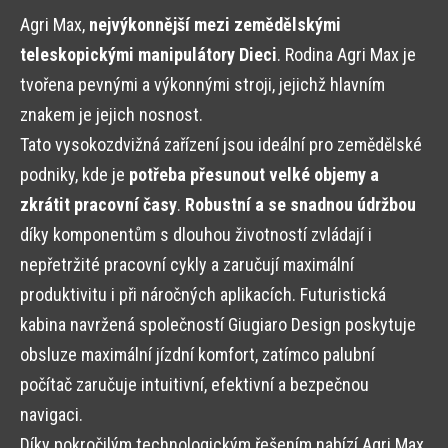
Agri Max,
nejvýkonnější mezi zemědělskými
teleskopickými manipulátory Dieci
. Rodina Agri Max je
tvořena pevnými a výkonnými stroji, jejichž hlavním
znakem je jejich nosnost.
Tato vysokozdvižná zařízení jsou ideální pro zemědělské
podniky, kde je
potřeba přesunout velké objemy a
zkrátit pracovní časy
.
Robustní a se snadnou údržbou
díky komponentům s dlouhou životností zvládají i
nepřetržité pracovní cykly a zaručují maximální
produktivitu i při náročných aplikacích. Futuristická
kabina navržená společností Giugiaro Design poskytuje
obsluze maximální jízdní komfort, zatímco palubní
počítač zaručuje intuitivní, efektivní a bezpečnou
navigaci.
Díky pokročilým technologickým řešením nabízí Agri Max