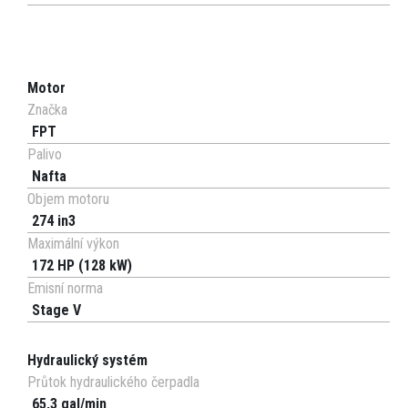
Motor
Značka
FPT
Palivo
Nafta
Objem motoru
274 in3
Maximální výkon
172 HP (128 kW)
Emisní norma
Stage V
Hydraulický systém
Průtok hydraulického čerpadla
65,3 gal/min