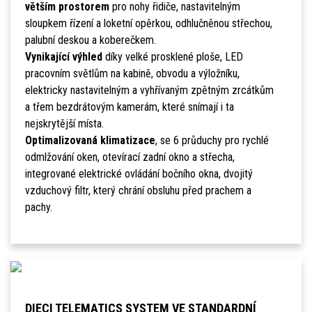
větším prostorem
pro nohy řidiče, nastavitelným
sloupkem řízení a loketní opěrkou, odhlučněnou střechou,
palubní deskou a koberečkem.
Vynikající výhled
díky velké prosklené ploše, LED
pracovním světlům na kabině, obvodu a výložníku,
elektricky nastavitelným a vyhřívaným zpětným zrcátkům
a třem bezdrátovým kamerám, které snímají i ta
nejskrytější místa.
Optimalizovaná klimatizace
, se 6 průduchy pro rychlé
odmlžování oken, otevírací zadní okno a střecha,
integrované elektrické ovládání bočního okna, dvojitý
vzduchový filtr, který chrání obsluhu před prachem a
pachy.
DIECI TELEMATICS SYSTEM VE STANDARDNÍ