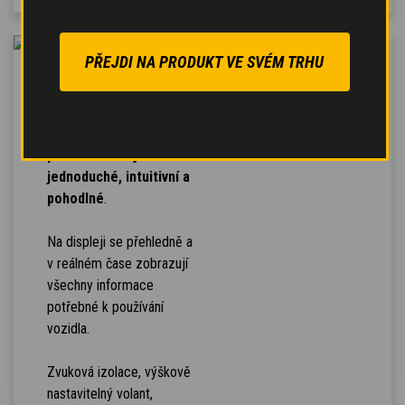
PŘEJDI NA PRODUKT VE SVÉM TRHU
VYSOKÝ KOMFORT
Díky uspořádání
ovládacích prvků je
používání stroje
jednoduché, intuitivní a
pohodlné
.
Na displeji se přehledně a
v reálném čase zobrazují
všechny informace
potřebné k používání
vozidla.
Zvuková izolace, výškově
nastavitelný volant,