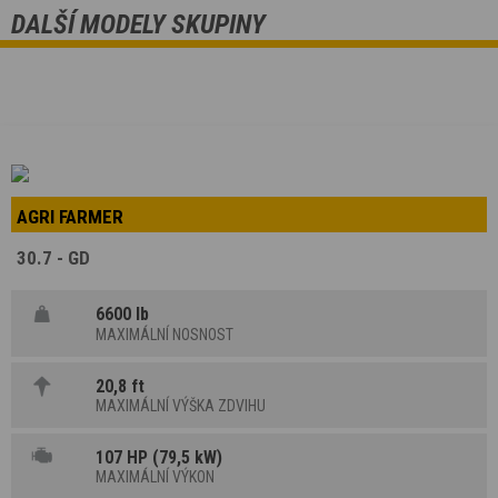
DALŠÍ MODELY SKUPINY
AGRI FARMER
30.7 - GD
6600 lb
MAXIMÁLNÍ NOSNOST
20,8 ft
MAXIMÁLNÍ VÝŠKA ZDVIHU
107 HP (79,5 kW)
MAXIMÁLNÍ VÝKON