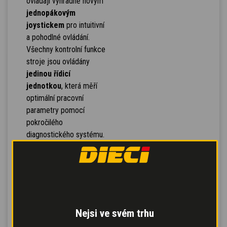
ovládají výhradně novým
jednopákovým
joystickem
pro intuitivní
a pohodlné ovládání.
Všechny kontrolní funkce
stroje jsou ovládány
jedinou řídicí
jednotkou
, která měří
optimální pracovní
parametry pomocí
pokročilého
diagnostického systému.
Hydraulické rozdělovače
zaručují
více
souběžných pohybů a
lepší odezvu na
ovládací prvky
pro
efektivnější práci.
Nejsi ve svém trhu