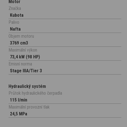
Motor
Značka
Kubota
Palivo
Nafta
Objem motoru
3769 cm3
Maximální výkon
73,4 kW (98 HP)
Emisní norma
Stage IIIA/Tier 3
Hydraulický systém
Průtok hydraulického čerpadla
115 l/min
Maximální provozní tlak
24,5 MPa