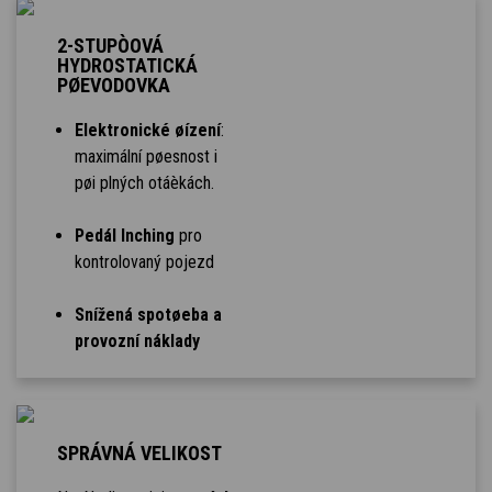
2-STUPÒOVÁ
HYDROSTATICKÁ
PØEVODOVKA
Elektronické øízení
:
maximální pøesnost i
pøi plných otáèkách.
Pedál Inching
pro
kontrolovaný pojezd
Snížená spotøeba a
provozní náklady
SPRÁVNÁ VELIKOST