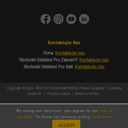
Kontaktujte Nás
Kontaktujte nás
Firma
:
Kontaktujte nás
Obchodní Oddělení Pro Zahrani?í
:
Kontaktujte nás
Obchodní Oddělení Pro Itálii
:
Copyright © 2024 - DIECI Srl | P.IVA 01682740350 |
Právní oznámení
|
Ochrana
soukromí
|
Použití cookies
|
Made by Invicto
By using our services, you agree to our
use of
cookies
. To know our privacy policy
click here
.