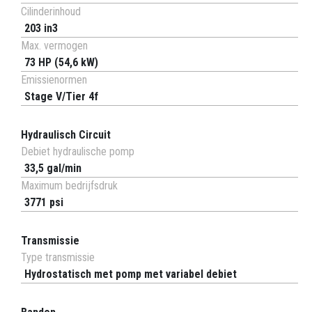
Cilinderinhoud
203 in3
Max. vermogen
73 HP (54,6 kW)
Emissienormen
Stage V/Tier 4f
Hydraulisch Circuit
Debiet hydraulische pomp
33,5 gal/min
Maximum bedrijfsdruk
3771 psi
Transmissie
Type transmissie
Hydrostatisch met pomp met variabel debiet