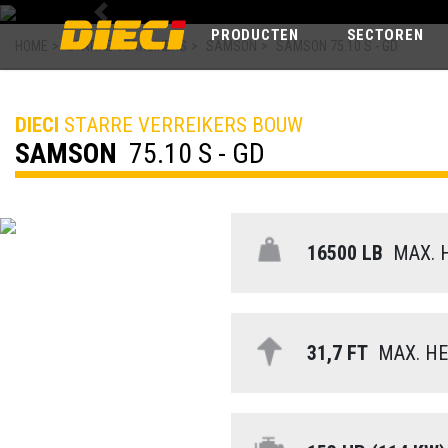
Previous
PRODUCTEN
SECTOREN
HOME
>
STARRE VERREIKERS
>
SAMSON
>
SAMSON 75.10 S - GD
DIECI
STARRE VERREIKERS BOUW
SAMSON
75.10 S - GD
16500 LB
MAX. 
31,7 FT
MAX. HE