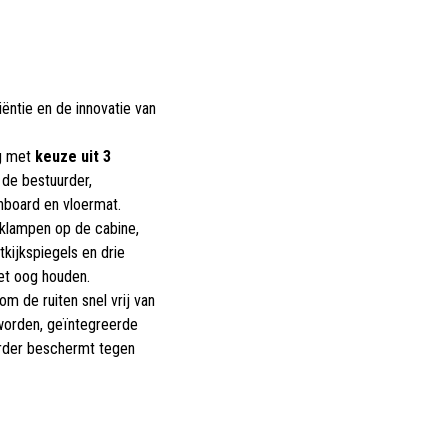
iëntie en de innovatie van
ng met
keuze uit 3
de bestuurder,
hboard en vloermat.
rklampen op de cabine,
kijkspiegels en drie
et oog houden.
om de ruiten snel vrij van
worden, geïntegreerde
uurder beschermt tegen