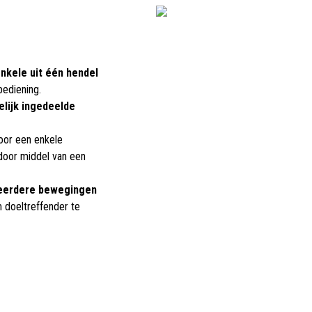
nkele uit één hendel
bediening.
elijk ingedeelde
oor een enkele
door middel van een
erdere bewegingen
m doeltreffender te