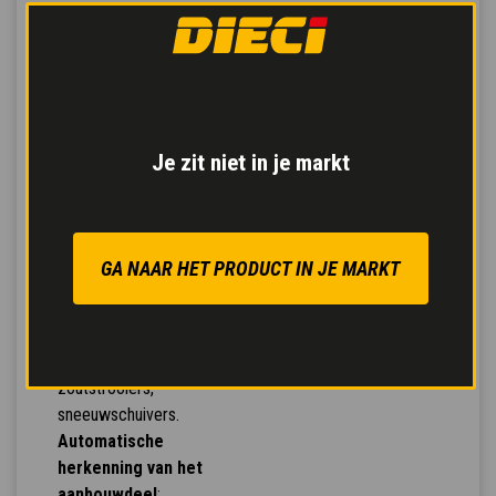
zijn ontwikkeld om de
verschillende
aanbouwdelen
te
gebruiken die nodig zijn
voor het uitvoeren van
de verschillende
Je zit niet in je markt
werkzaamheden die
nodig zijn
op een
bouwplaats: vorken,
schoppen, hefhaken,
GA NAAR HET PRODUCT IN JE MARKT
kraanbalken met lieren,
grijpers, materiaalkorven,
mengbakken, lepels voor
beton, borstels,
zoutstrooiers,
sneeuwschuivers.
Automatische
herkenning van het
aanbouwdeel
: