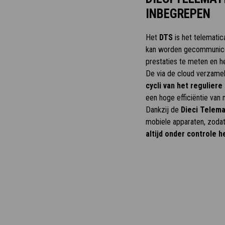
INBEGREPEN
Het
DTS
is het telemati
kan worden gecommunicee
prestaties te meten en h
De via de cloud verzame
cycli van het regulier
een hoge efficiëntie van
Dankzij de
Dieci Telema
mobiele apparaten, zoda
altijd onder controle h