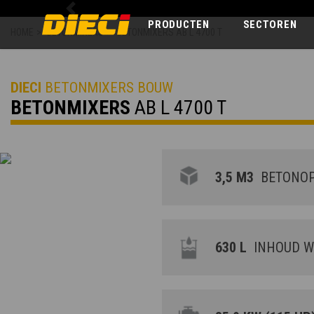
Previous
PRODUCTEN
SECTOREN
HOME
>
BETONMIXERS
>
BETONMIXERS AB L 4700 T
DIECI
BETONMIXERS BOUW
BETONMIXERS
AB L 4700 T
3,5 M3
BETONOPB
630 L
INHOUD W