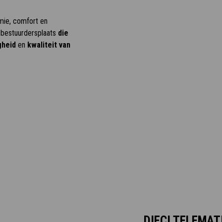
omie, comfort en
e bestuurdersplaats
die
gheid
en
kwaliteit van
DIECI TELEMA