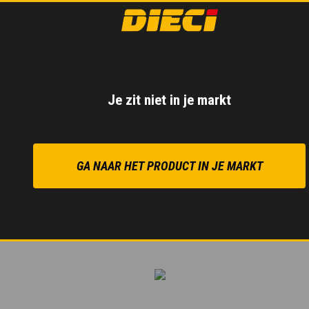
De
hydrostatische tra
off-road.
Het onafhankelijke hydr
garandeert optimale men
Je zit niet in je markt
Inchingpedaal
voor geco
voor een veilige en modu
nodig is.
GA NAAR HET PRODUCT IN JE MARKT