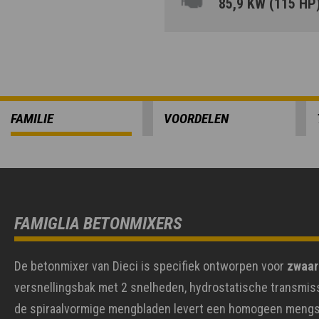
85,9 KW (115 HP
FAMILIE
VOORDELEN
FAMIGLIA BETONMIXERS
De betonmixer van Dieci is specifiek ontworpen voor
zwaar
versnellingsbak met 2 snelheden, hydrostatische transmiss
de spiraalvormige mengbladen levert een homogeen mengsel o