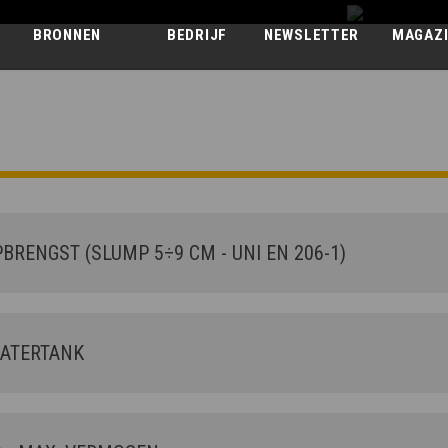
BRONNEN
BEDRIJF
NEWSLETTER
MAGAZ
BETONMIXERS
AB L 4700 T
RENGST (SLUMP 5÷9 CM - UNI EN 206-1)
ATERTANK