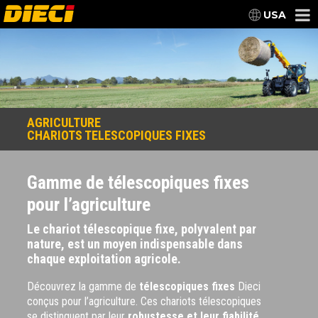
USA
AGRICULTURE
CHARIOTS TELESCOPIQUES FIXES
Gamme de télescopiques fixes
pour l’agriculture
Le chariot télescopique fixe, polyvalent par
nature, est un moyen indispensable dans
chaque exploitation agricole.
Découvrez la gamme de
télescopiques fixes
Dieci
conçus pour l’agriculture. Ces chariots télescopiques
se distinguent par leur
robustesse et leur fiabilité