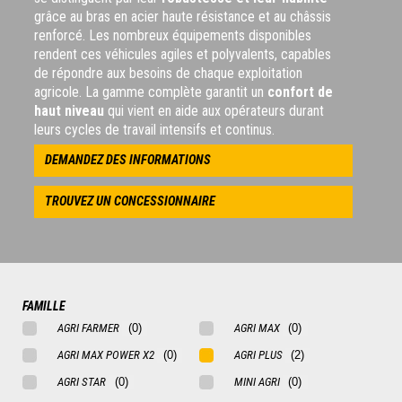
grâce au bras en acier haute résistance et au châssis
renforcé. Les nombreux équipements disponibles
rendent ces véhicules agiles et polyvalents, capables
de répondre aux besoins de chaque exploitation
agricole. La gamme complète garantit un
confort de
haut niveau
qui vient en aide aux opérateurs durant
leurs cycles de travail intensifs et continus.
DEMANDEZ DES INFORMATIONS
TROUVEZ UN CONCESSIONNAIRE
FAMILLE
AGRI FARMER
AGRI MAX
AGRI MAX POWER X2
AGRI PLUS
AGRI STAR
MINI AGRI