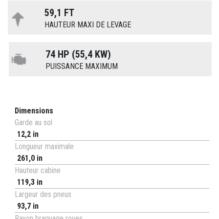
59,1 FT
HAUTEUR MAXI DE LEVAGE
74 HP (55,4 KW)
PUISSANCE MAXIMUM
Dimensions
Garde au sol
12,2 in
Longueur maximale
261,0 in
Hauteur cabine
119,3 in
Largeur des pneus
93,7 in
Rayon braquage roues