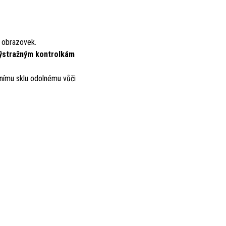
í obrazovek.
ýstražným kontrolkám
lnímu sklu odolnému vůči