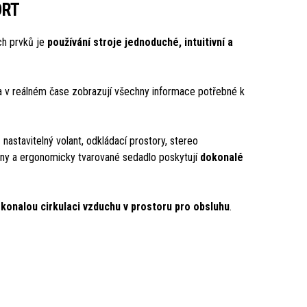
ORT
ch prvků je
používání stroje jednoduché, intuitivní a
 a v reálném čase zobrazují všechny informace potřebné k
nastavitelný volant, odkládací prostory, stereo
ony a ergonomicky tvarované sedadlo poskytují
dokonalé
konalou cirkulaci vzduchu v prostoru pro obsluhu
.