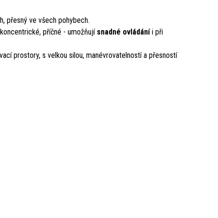
ch, přesný ve všech pohybech.
 koncentrické, příčné - umožňují
snadné ovládání
i při
ací prostory, s velkou silou, manévrovatelností a přesností