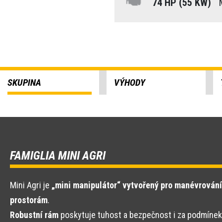
74 HP (55 KW)
M
SKUPINA
VÝHODY
FAMIGLIA MINI AGRI
Mini Agri je
„mini manipulátor“ vytvořený pro manévrování
prostorám
.
Robustní rám
poskytuje tuhost a bezpečnost i za podmínek