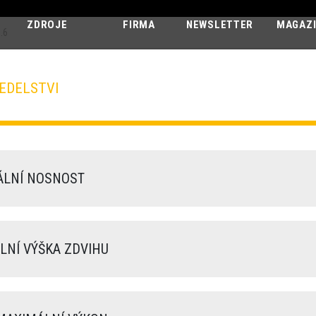
ZDROJE
FIRMA
NEWSLETTER
MAGAZ
.6
EDELSTVI
MINI AGRI
26.6
LNÍ NOSNOST
NÍ VÝŠKA ZDVIHU