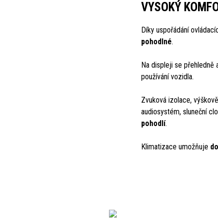
VYSOKÝ KOMF
Díky uspořádání ovládací
pohodlné
.
Na displeji se přehledně
používání vozidla.
Zvuková izolace, výškově 
audiosystém, sluneční cl
pohodlí
.
Klimatizace umožňuje
do