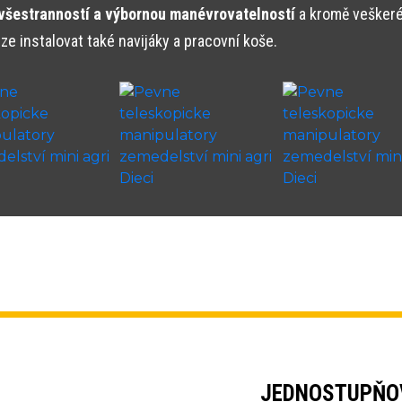
všestranností a výbornou manévrovatelností
a kromě veškeré
lze instalovat také navijáky a pracovní koše.
JEDNOSTUPŇO