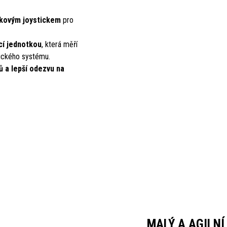
kovým joystickem
pro
icí jednotkou
, která měří
tického systému.
 a lepší odezvu na
MALÝ A AGILNÍ