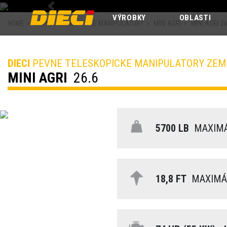
Previous
VÝROBKY
OBLASTI
HOME
>
PEVNE TELESKOPICKE MANIPULATORY
>
MINI AGRI
>
MINI AGRI 26
DIECI
PEVNE TELESKOPICKE MANIPULATORY ZEM
MINI AGRI
26.6
5700 LB
MAXIMÁ
18,8 FT
MAXIMÁL