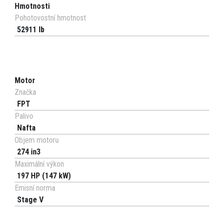
Hmotnosti
Pohotovostní hmotnost
52911 lb
Motor
Značka
FPT
Palivo
Nafta
Objem motoru
274 in3
Maximální výkon
197 HP (147 kW)
Emisní norma
Stage V