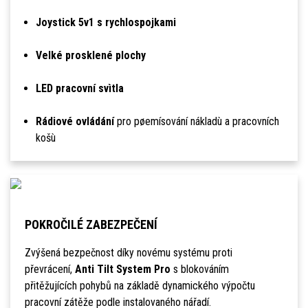
Joystick 5v1 s rychlospojkami
Velké prosklené plochy
LED pracovní svìtla
Rádiové ovládání
pro pøemísování nákladù a pracovních
košù
POKROČILÉ ZABEZPEČENÍ
Zvýšená bezpečnost díky novému systému proti
převrácení,
Anti Tilt System Pro
s blokováním
přitěžujících pohybů na základě dynamického výpočtu
pracovní zátěže podle instalovaného nářadí.