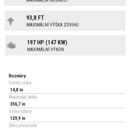
MAXIMÁLNÍ NOSNOST
93,8 FT
MAXIMÁLNÍ VÝŠKA ZDVIHU
197 HP (147 KW)
MAXIMÁLNÍ VÝKON
Rozměry
Světlá výška
14,8 in
Maximální délka
356,7 in
Výška kabiny
129,9 in
Šířka pneumatik