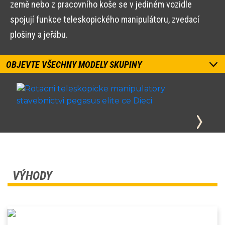
země nebo z pracovního koše se v jediném vozidle
spojují funkce teleskopického manipulátoru, zvedací
plošiny a jeřábu.
OBJEVTE VŠECHNY MODELY SKUPINY
VÝHODY