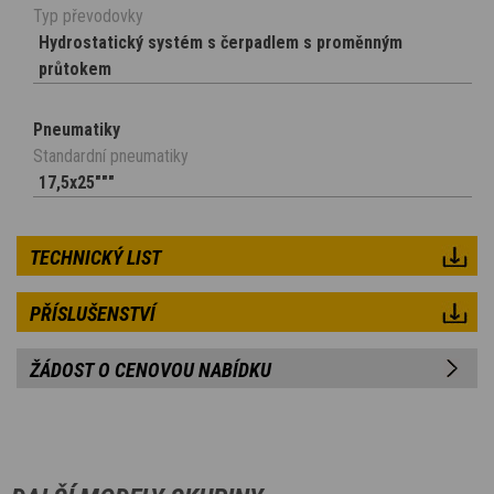
Typ převodovky
Hydrostatický systém s čerpadlem s proměnným
průtokem
Pneumatiky
Standardní pneumatiky
17,5x25"""
TECHNICKÝ LIST
PŘÍSLUŠENSTVÍ
ŽÁDOST O CENOVOU NABÍDKU