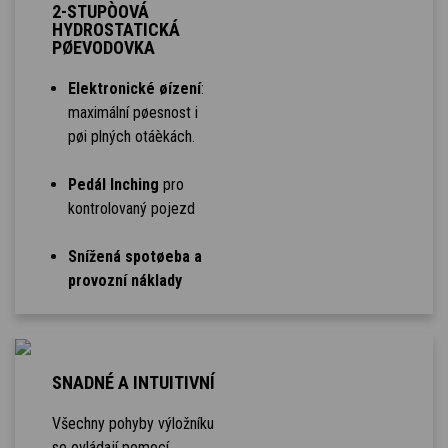
2-STUPÒOVÁ
HYDROSTATICKÁ
PØEVODOVKA
Elektronické øízení
:
maximální pøesnost i
pøi plných otáèkách.
Pedál Inching
pro
kontrolovaný pojezd
Snížená spotøeba a
provozní náklady
SNADNÉ A INTUITIVNÍ
Všechny pohyby výložníku
se ovládají pomocí