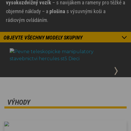
vysokozdvižný vozík
– s navijákem a rameny pro těžké a
objemné náklady – a
plošina
s výsuvnými koši a
rádiovým ovládáním.
OBJEVTE VŠECHNY MODELY SKUPINY
VÝHODY