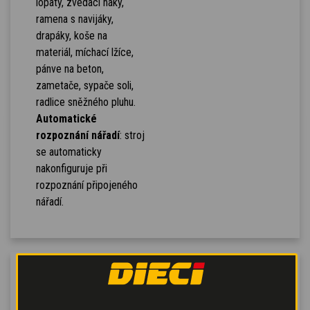
lopaty, zvedací háky,
ramena s navijáky,
drapáky, koše na
materiál, míchací lžíce,
pánve na beton,
zametače, sypače soli,
radlice sněžného pluhu.
Automatické
rozpoznání nářadí
: stroj
se automaticky
nakonfiguruje při
rozpoznání připojeného
nářadí.